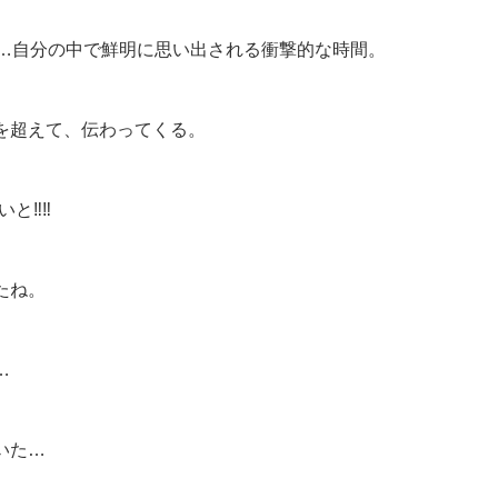
に…自分の中で鮮明に思い出される衝撃的な時間。
を超えて、伝わってくる。
‼︎‼︎
たね。
…
いた…