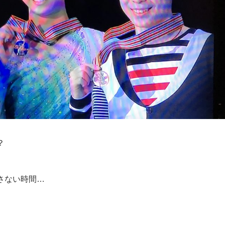
？
さない時間…