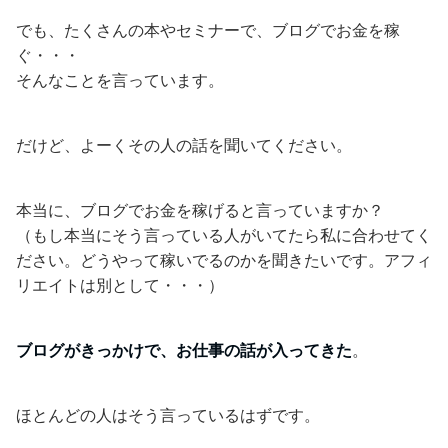
でも、たくさんの本やセミナーで、ブログでお金を稼
ぐ・・・
そんなことを言っています。
だけど、よーくその人の話を聞いてください。
本当に、ブログでお金を稼げると言っていますか？
（もし本当にそう言っている人がいてたら私に合わせてく
ださい。どうやって稼いでるのかを聞きたいです。アフィ
リエイトは別として・・・）
ブログがきっかけで、お仕事の話が入ってきた
。
ほとんどの人はそう言っているはずです。