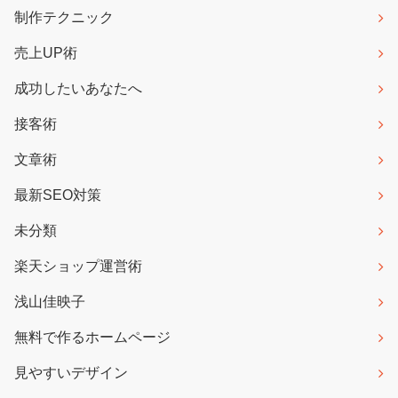
制作テクニック
売上UP術
成功したいあなたへ
接客術
文章術
最新SEO対策
未分類
楽天ショップ運営術
浅山佳映子
無料で作るホームページ
見やすいデザイン