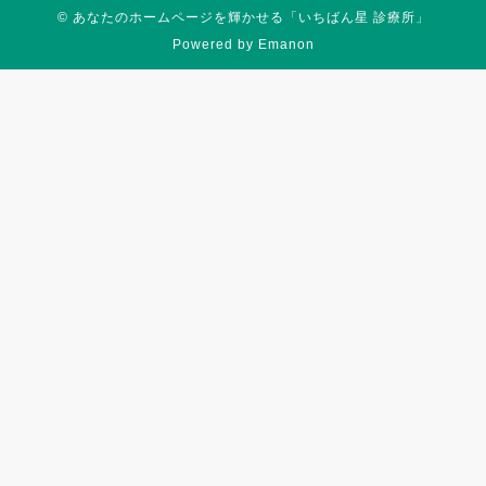
©
あなたのホームページを輝かせる「いちばん星 診療所」
Powered by
Emanon