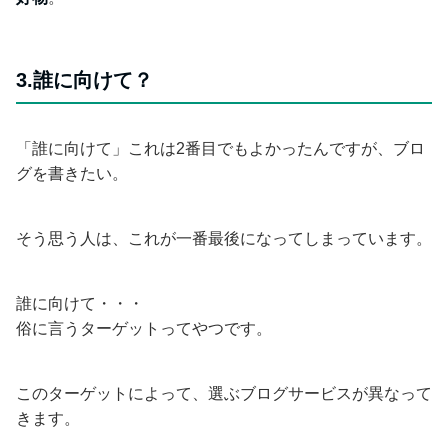
3.誰に向けて？
「誰に向けて」これは2番目でもよかったんですが、ブロ
グを書きたい。
そう思う人は、これが一番最後になってしまっています。
誰に向けて・・・
俗に言うターゲットってやつです。
このターゲットによって、選ぶブログサービスが異なって
きます。