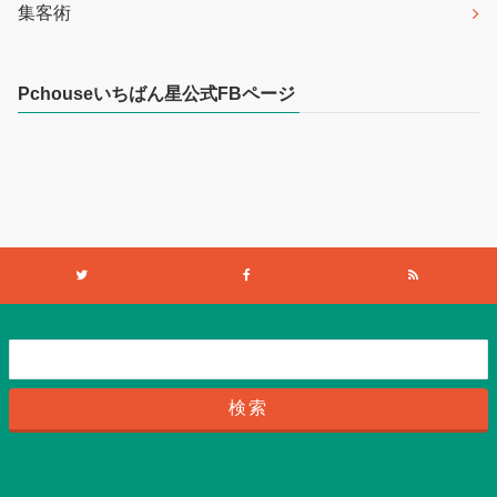
集客術
Pchouseいちばん星公式FBページ