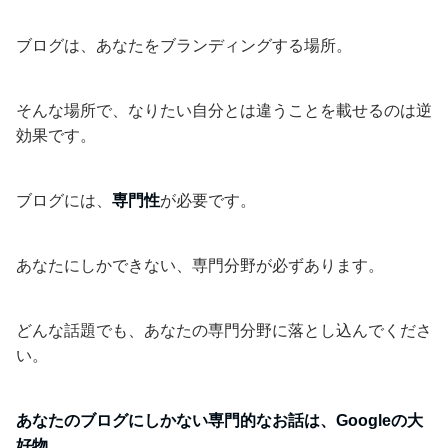
ブログは、あなたをブランディングする場所。
そんな場所で、なりたい自分とは違うことを載せるのは逆
効果です。
ブログには、
専門性
が必要です。
あなたにしかできない、専門分野が必ずあります。
どんな話題でも、あなたの専門分野に落とし込んでくださ
い。
あなたのブログにしかない専門的なお話は、Googleの大
好物
。