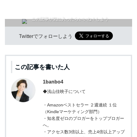
この記事が気に入ったらいいね！しよう
Twitterでフォローしよう
この記事を書いた人
1banbo4
◆浅山佳映子について
・Amazonベストセラー ２週連続 １位
（Kindleマーケティング部門）
・知名度ゼロのブロガーをトップブロガー
へ。
・アクセス数3倍以上、売上4倍以上アップ