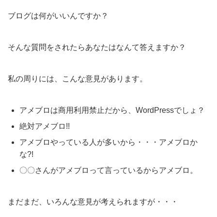
ブログは何がいいんですか？
そんな質問をされたらあなたはなんて答えますか？
私の周りには、こんな意見があります。
アメブロは商用利用禁止だから、WordPressでしょ？
絶対アメブロ!!
アメブロやっている人が多いから・・・アメブロか
な?!
〇〇さんがアメブロって言っているからアメブロ。
まだまだ、いろんな意見が考えられますが・・・