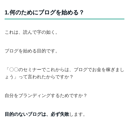
1.何のためにブログを始める？
これは、読んで字の如く。
ブログを始める目的です。
「〇〇のセミナーでこれからは、ブログでお金を稼ぎまし
ょう」って言われたからですか？
自分をブランディングするためですか？
目的のないブログは、必ず失敗
します。