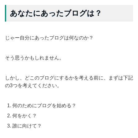
あなたにあったブログは？
じゃー自分にあったブログは何なのか？
そう思うかもしれません。
しかし、どこのブログにするかを考える前に、まずは下記
の3つを考えてください。
何のためにブログを始める？
何をかく？
誰に向けて？