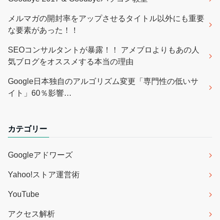
メルマガの開封率をアップさせるタイトル以外にも重要
な要素があった！！
SEOコンサルタントが暴露！！ アメブロよりもあの人
気ブログをオススメする本当の理由
Google日本独自のアルゴリズム変更「専門性の低いサ
イト」60％影響…
カテゴリー
Googleアドワーズ
Yahoo!ストア運営術
YouTube
アクセス解析