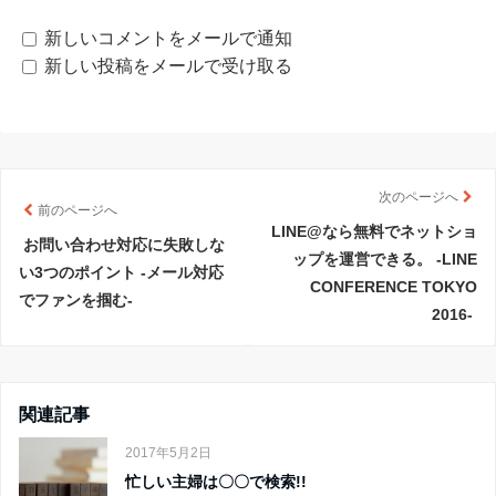
新しいコメントをメールで通知
新しい投稿をメールで受け取る
次のページへ
前のページへ
LINE@なら無料でネットショ
お問い合わせ対応に失敗しな
ップを運営できる。 -LINE
い3つのポイント -メール対応
CONFERENCE TOKYO
でファンを掴む-
2016-
関連記事
2017年5月2日
忙しい主婦は〇〇で検索!!